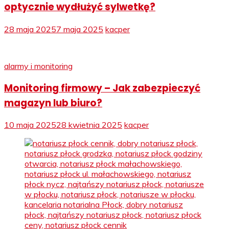
optycznie wydłużyć sylwetkę?
28 maja 2025
7 maja 2025
kacper
alarmy i monitoring
Monitoring firmowy – Jak zabezpieczyć
magazyn lub biuro?
10 maja 2025
28 kwietnia 2025
kacper