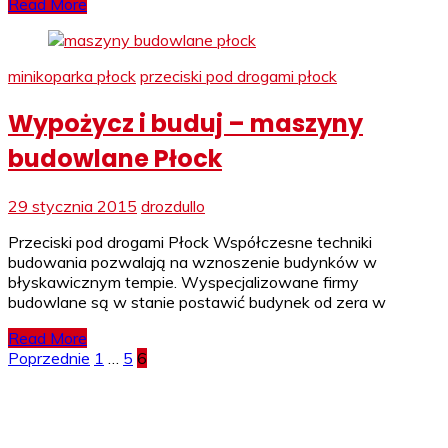
Read More
minikoparka płock
przeciski pod drogami płock
Wypożycz i buduj – maszyny
budowlane Płock
29 stycznia 2015
drozdullo
Przeciski pod drogami Płock Współczesne techniki
budowania pozwalają na wznoszenie budynków w
błyskawicznym tempie. Wyspecjalizowane firmy
budowlane są w stanie postawić budynek od zera w
Read More
Stronicowanie
Poprzednie
1
…
5
6
wpisów