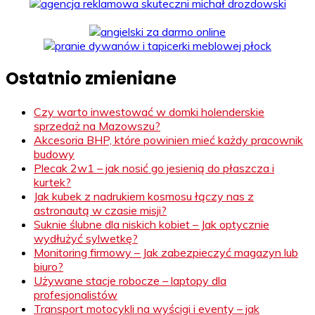
Ostatnio zmieniane
Czy warto inwestować w domki holenderskie
sprzedaż na Mazowszu?
Akcesoria BHP, które powinien mieć każdy pracownik
budowy
Plecak 2w1 – jak nosić go jesienią do płaszcza i
kurtek?
Jak kubek z nadrukiem kosmosu łączy nas z
astronautą w czasie misji?
Suknie ślubne dla niskich kobiet – Jak optycznie
wydłużyć sylwetkę?
Monitoring firmowy – Jak zabezpieczyć magazyn lub
biuro?
Używane stacje robocze – laptopy dla
profesjonalistów
Transport motocykli na wyścigi i eventy – jak