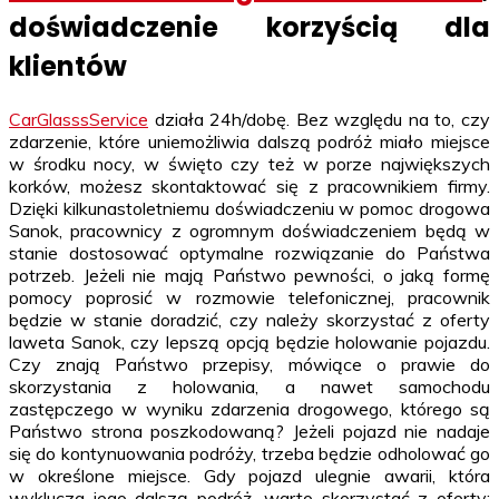
doświadczenie korzyścią dla
klientów
CarGlasssService
działa 24h/dobę. Bez względu na to, czy
zdarzenie, które uniemożliwia dalszą podróż miało miejsce
w środku nocy, w święto czy też w porze największych
korków, możesz skontaktować się z pracownikiem firmy.
Dzięki kilkunastoletniemu doświadczeniu w pomoc drogowa
Sanok, pracownicy z ogromnym doświadczeniem będą w
stanie dostosować optymalne rozwiązanie do Państwa
potrzeb. Jeżeli nie mają Państwo pewności, o jaką formę
pomocy poprosić w rozmowie telefonicznej, pracownik
będzie w stanie doradzić, czy należy skorzystać z oferty
laweta Sanok, czy lepszą opcją będzie holowanie pojazdu.
Czy znają Państwo przepisy, mówiące o prawie do
skorzystania z holowania, a nawet samochodu
zastępczego w wyniku zdarzenia drogowego, którego są
Państwo strona poszkodowaną? Jeżeli pojazd nie nadaje
się do kontynuowania podróży, trzeba będzie odholować go
w określone miejsce. Gdy pojazd ulegnie awarii, która
wyklucza jego dalszą podróż, warto skorzystać z oferty: