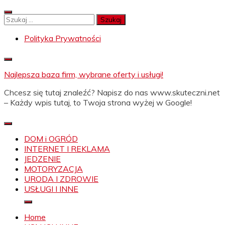
Skip
to
Szukaj:
content
Polityka Prywatności
Najlepsza baza firm, wybrane oferty i usługi!
Chcesz się tutaj znaleźć? Napisz do nas www.skuteczni.net
– Każdy wpis tutaj, to Twoja strona wyżej w Google!
DOM i OGRÓD
INTERNET I REKLAMA
JEDZENIE
MOTORYZACJA
URODA I ZDROWIE
USŁUGI I INNE
Home