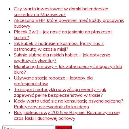
Czy warto inwestować w domki holenderskie
sprzedaż na Mazowszu?
Akcesoria BHP, które powinien mieć każdy pracownik
budowy
Plecak 2w1 – jak nosić go jesienią do płaszcza i
kurtek?
Jak kubek z nadrukiem kosmosu łączy nas z
astronautą w czasie misji?
Suknie ślubne dla niskich kobiet – Jak optycznie
wydłużyć sylwetkę?
Monitoring firmowy – Jak zabezpieczyć magazyn lub
biuro?
Używane stacje robocze – laptopy dla
profesjonalistów
Transport motocykli na wyścigi i eventy – jak
zapewnić pełne bezpieczeństwo w trasie?
Kiedy warto udać się na konsultację psychologiczną?
Praktyczny przewodnik dla każdego
Rok Jubileuszowy 2025 w Rzymie: Rozpoczyna się
czas łaski i duchowej odnowy
Szukaj: