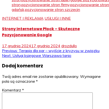
INTERNET I REKLAMA
USŁUGI I INNE
Strony Internetowe Płock – Skuteczne
Pozycjonowanie Google
17 grudnia 2024
17 grudnia 2024
drozdullo
Nawigacja
Previous:
Terapia dla par – wyjście z kryzysu w związku
Next:
Usługi księgowe Warszawa tanio
wpisu
Dodaj komentarz
Twój adres email nie zostanie opublikowany.
Wymagane
pola są oznaczone
*
Komentarz
*