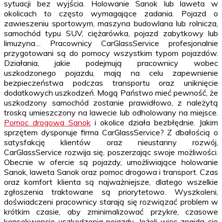
sytuacji bez wyjścia. Holowanie Sanok lub laweta w
okolicach to często wymagające zadania. Pojazd o
zawieszeniu sportowym, maszyna budowlana lub rolnicza,
samochód typu SUV, ciężarówka, pojazd zabytkowy lub
limuzyna… Pracownicy CarGlassService profesjonalnie
przygotowani są do pomocy wszystkim typom pojazdów.
Działania, jakie podejmują pracownicy wobec
uszkodzonego pojazdu, mają na celu zapewnienie
bezpieczeństwa podczas transportu oraz uniknięcie
dodatkowych uszkodzeń. Mogą Państwo mieć pewność, że
uszkodzony samochód zostanie prawidłowo, z należytą
troską umieszczony na lawecie lub odholowany na miejsce.
Pomoc drogowa Sanok
i okolice działa bezbłędnie. Jakim
sprzętem dysponuje firma CarGlassService? Z dbałością o
satysfakcję klientów oraz nieustanny rozwój,
CarGlassService rozwija się, poszerzając swoje możliwości.
Obecnie w ofercie są pojazdy, umożliwiające holowanie
Sanok, laweta Sanok oraz pomoc drogowa i transport. Czas
oraz komfort klienta są najważniejsze, dlatego wszelkie
zgłoszenia traktowane są priorytetowo. Wyszkoleni,
doświadczeni pracownicy starają się rozwiązać problem w
krótkim czasie, aby zminimalizować przykre, czasowe
konsekwencje uszkodzenia pojazdu. Jeżeli więc znajdą się