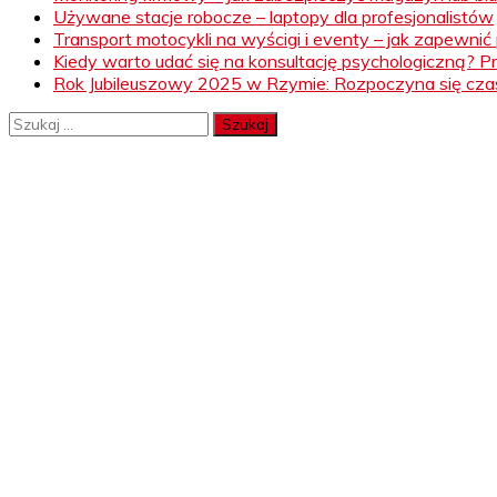
Używane stacje robocze – laptopy dla profesjonalistów
Transport motocykli na wyścigi i eventy – jak zapewni
Kiedy warto udać się na konsultację psychologiczną? 
Rok Jubileuszowy 2025 w Rzymie: Rozpoczyna się czas
Szukaj: