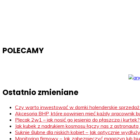
POLECAMY
Ostatnio zmieniane
Czy warto inwestować w domki holenderskie sprzeda
Akcesoria BHP, które powinien mieć każdy pracownik 
Plecak 2w1 – jak nosić go jesienią do płaszcza i kurtek?
Jak kubek z nadrukiem kosmosu łączy nas z astronautą 
Suknie ślubne dla niskich kobiet – Jak optycznie wydłuż
Monitoring firmowy – Jak zabezpieczyć magazyn lub biu