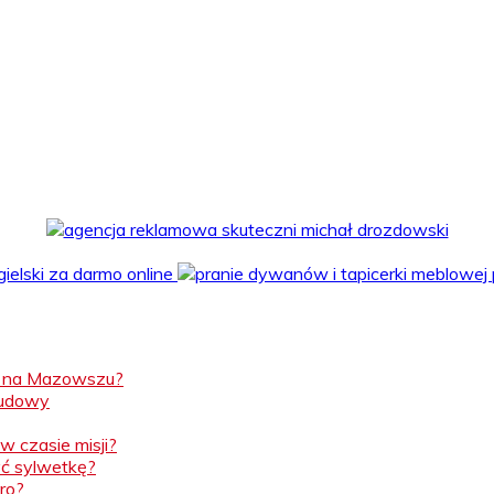
ż na Mazowszu?
budowy
w czasie misji?
yć sylwetkę?
ro?