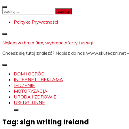
Skip
to
Szukaj:
content
Polityka Prywatności
Najlepsza baza firm, wybrane oferty i usługi!
Chcesz się tutaj znaleźć? Napisz do nas www.skuteczni.net –
DOM i OGRÓD
INTERNET I REKLAMA
JEDZENIE
MOTORYZACJA
URODA I ZDROWIE
USŁUGI I INNE
Tag:
sign writing Ireland