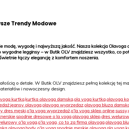
owsze Trendy Modowe
bie modę, wygodę i najwyższą jakość. Nasza kolekcja Olavoga of
po wygodne legginsy – w Butik OLV znajdziesz wszystko, co po
świetnie łączy elegancję z komfortem noszenia.
łością o detale. W Butik OLV znajdziesz pełną kolekcję tej mar
ateriałów i nowoczesny design.