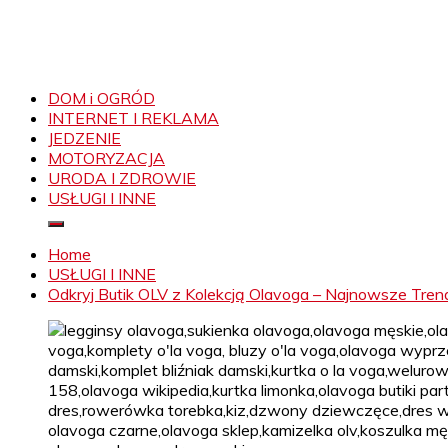
DOM i OGRÓD
INTERNET I REKLAMA
JEDZENIE
MOTORYZACJA
URODA I ZDROWIE
USŁUGI I INNE
Home
USŁUGI I INNE
Odkryj Butik OLV z Kolekcją Olavoga – Najnowsze Tr