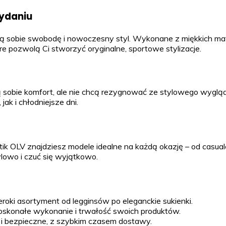
ydaniu
enią sobie swobodę i nowoczesny styl. Wykonane z miękkich ma
e pozwolą Ci stworzyć oryginalne, sportowe stylizacje.
cenią sobie komfort, ale nie chcą rezygnować ze stylowego wyg
ak i chłodniejsze dni.
Butik OLV znajdziesz modele idealne na każdą okazję – od casu
ylowo i czuć się wyjątkowo.
roki asortyment od legginsów po eleganckie sukienki.
oskonałe wykonanie i trwałość swoich produktów.
 i bezpieczne, z szybkim czasem dostawy.