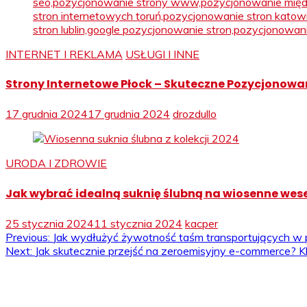
INTERNET I REKLAMA
USŁUGI I INNE
Strony Internetowe Płock – Skuteczne Pozycjonowa
17 grudnia 2024
17 grudnia 2024
drozdullo
URODA I ZDROWIE
Jak wybrać idealną suknię ślubną na wiosenne wes
25 stycznia 2024
11 stycznia 2024
kacper
Nawigacja
Previous:
Jak wydłużyć żywotność taśm transportujących w
Next:
Jak skutecznie przejść na zeroemisyjny e-commerce? Kl
wpisu