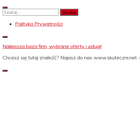
Skip
to
Szukaj:
content
Polityka Prywatności
Najlepsza baza firm, wybrane oferty i usługi!
Chcesz się tutaj znaleźć? Napisz do nas www.skuteczni.net –