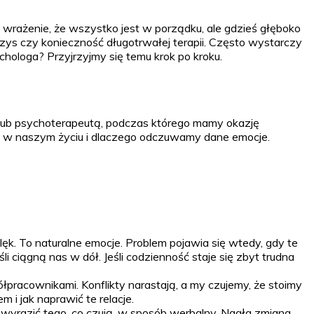
wrażenie, że wszystko jest w porządku, ale gdzieś głęboko
ys czy konieczność długotrwałej terapii. Często wystarczy
chologa? Przyjrzyjmy się temu krok po kroku.
m lub psychoterapeutą, podczas którego mamy okazję
ę w naszym życiu i dlaczego odczuwamy dane emocje.
ęk. To naturalne emocje. Problem pojawia się wtedy, gdy te
ciągną nas w dół. Jeśli codzienność staje się zbyt trudna
pracownikami. Konflikty narastają, a my czujemy, że stoimy
 i jak naprawić te relacje.
ią wyrazić tego, co czują, w sposób werbalny. Nagła zmiana