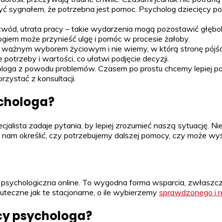
 sygnałem, że potrzebna jest pomoc. Psycholog dziecięcy pom
rozwód, utrata pracy – takie wydarzenia mogą pozostawić głębok
giem może przynieść ulgę i pomóc w procesie żałoby.
ed ważnym wyborem życiowym i nie wiemy, w którą stronę pójś
trzeby i wartości, co ułatwi podjęcie decyzji.
loga z powodu problemów. Czasem po prostu chcemy lepiej pozn
zystać z konsultacji.
ychologa?
lista zadaje pytania, by lepiej zrozumieć naszą sytuację. Nie 
nam określić, czy potrzebujemy dalszej pomocy, czy może wys
c psychologiczna online. To wygodna forma wsparcia, zwłaszcz
uteczne jak te stacjonarne, o ile wybierzemy
sprawdzonego i 
cy psychologa?