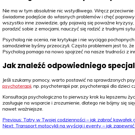
Nie ma w tym absolutnie nic wstydliwego. Wręcz przeciwnie –
świadome podejście do własnych problemów i chęć poprawy jak
wszystko inne zawiedzie, gdy pojawią się poważne kryzysy, t
poradzić sobie z emocjami, nauczyć się radzić z trudnymi sytua
Psycholog nie ocenia, nie krytykuje i nie wyciąga pochopnyc
samodzielnie byśmy przeoczyli. Często problemem jest to, że
Psycholog pomaga na nowo spojrzeć na nasze trudności z inn
Jak znaleźć odpowiedniego specjal
Jeśli szukamy pomocy, warto postawić na sprawdzonych psych
psychoterapii
, np. psychoterapii par, psychoterapii dla dzieci
Konsultacja psychologiczna to pierwszy krok ku lepszemu ży
zasługuje na wsparcie i zrozumienie, dlatego nie bójmy się s
nawet ważniejsze.
Nawigacja
Previous:
Tatry w Twojej codzienności – jak zabrać kawałek 
Next:
Transport motocykli na wyścigi i eventy – jak zapewni
wpisu