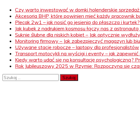
Czy warto inwestować w domki holenderskie sprzeda
Akcesoria BHP, które powinien mieć każdy pracownik 
Plecak 2w1 – jak nosić go jesienią do płaszcza i kurtek?
Jak kubek z nadrukiem kosmosu łączy nas z astronautą 
Suknie ślubne dla niskich kobiet – Jak optycznie wydłuż
Monitoring firmowy – Jak zabezpieczyć magazyn lub biu
Używane stacje robocze – laptopy dla profesjonalistów
Transport motocykli na wyścigi i eventy – jak zapewni
Kiedy warto udać się na konsultację psychologiczną? 
Rok Jubileuszowy 2025 w Rzymie: Rozpoczyna się czas
Szukaj: