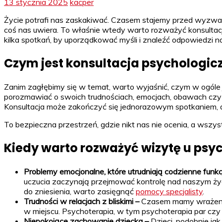
13 stycznia 2025
kacper
Życie potrafi nas zaskakiwać. Czasem stajemy przed wyzwani
coś nas uwiera. To właśnie wtedy warto rozważyć konsultac
kilka spotkań, by uporządkować myśli i znaleźć odpowiedzi na
Czym jest konsultacja psychologic
Zanim zagłębimy się w temat, warto wyjaśnić, czym w ogóle 
porozmawiać o swoich trudnościach, emocjach, obawach czy 
Konsultacja może zakończyć się jednorazowym spotkaniem, al
To bezpieczna przestrzeń, gdzie nikt nas nie ocenia, a wszy
Kiedy warto rozważyć wizytę u psy
Problemy emocjonalne, które utrudniają codzienne fun
uczucia zaczynają przejmować kontrolę nad naszym życie
do zniesienia, warto zasięgnąć
pomocy specjalisty
.
Trudności w relacjach z bliskimi –
Czasem mamy wrażenie,
w miejscu. Psychoterapia, w tym psychoterapia par czy p
Niepokojące zachowanie dziecka –
Dzieci, podobnie ja