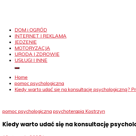
DOM i OGRÓD
INTERNET I REKLAMA
JEDZENIE
MOTORYZACJA
URODA I ZDROWIE
USŁUGI I INNE
Home
pomoc psychologiczna
Kiedy warto udać się na konsultację psychologiczną? 
pomoc psychologiczna
psychoterapia Kostrzyn
Kiedy warto udać się na konsultację psycho