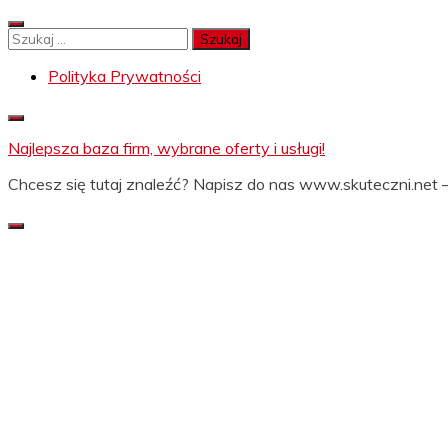
Skip
to
Szukaj:
content
Polityka Prywatności
Najlepsza baza firm, wybrane oferty i usługi!
Chcesz się tutaj znaleźć? Napisz do nas www.skuteczni.net –