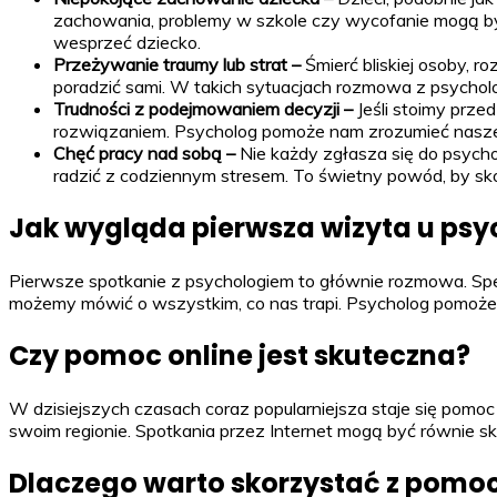
zachowania, problemy w szkole czy wycofanie mogą być
wesprzeć dziecko.
Przeżywanie traumy lub strat –
Śmierć bliskiej osoby, 
poradzić sami. W takich sytuacjach rozmowa z psycholo
Trudności z podejmowaniem decyzji –
Jeśli stoimy prz
rozwiązaniem. Psycholog pomoże nam zrozumieć nasze po
Chęć pracy nad sobą –
Nie każdy zgłasza się do psycho
radzić z codziennym stresem. To świetny powód, by skor
Jak wygląda pierwsza wizyta u ps
Pierwsze spotkanie z psychologiem to głównie rozmowa. Specja
możemy mówić o wszystkim, co nas trapi. Psycholog pomoże 
Czy pomoc online jest skuteczna?
W dzisiejszych czasach coraz popularniejsza staje się pomo
swoim regionie. Spotkania przez Internet mogą być równie sk
Dlaczego warto skorzystać z pomo