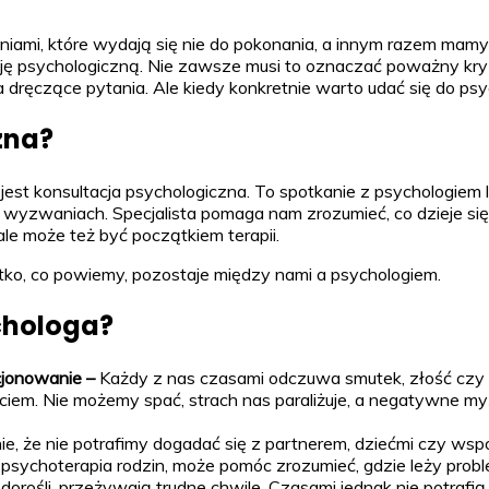
ami, które wydają się nie do pokonania, a innym razem mamy 
ję psychologiczną. Nie zawsze musi to oznaczać poważny kryz
 dręczące pytania. Ale kiedy konkretnie warto udać się do psy
zna?
jest konsultacja psychologiczna. To spotkanie z psychologie
wyzwaniach. Specjalista pomaga nam zrozumieć, co dzieje si
e może też być początkiem terapii.
stko, co powiemy, pozostaje między nami a psychologiem.
chologa?
kcjonowanie –
Każdy z nas czasami odczuwa smutek, złość czy l
m. Nie możemy spać, strach nas paraliżuje, a negatywne myśli 
 że nie potrafimy dogadać się z partnerem, dziećmi czy współ
sychoterapia rodzin, może pomóc zrozumieć, gdzie leży problem
k dorośli, przeżywają trudne chwile. Czasami jednak nie potraf