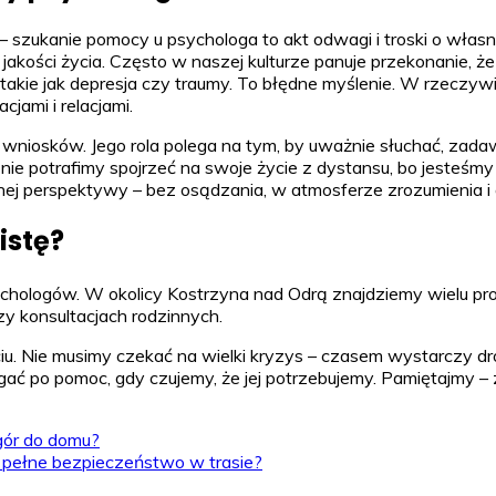
 szukanie pomocy u psychologa to akt odwagi i troski o własne
ości życia. Często w naszej kulturze panuje przekonanie, że ps
akie jak depresja czy traumy. To błędne myślenie. W rzeczywi
cjami i relacjami.
h wniosków. Jego rola polega na tym, by uważnie słuchać, zad
 nie potrafimy spojrzeć na swoje życie z dystansu, bo jesteśm
ej perspektywy – bez osądzania, w atmosferze zrozumienia i a
istę?
ologów. W okolicy Kostrzyna nad Odrą znajdziemy wielu profe
 czy konsultacjach rodzinnych.
ciu. Nie musimy czekać na wielki kryzys – czasem wystarczy 
ięgać po pomoc, gdy czujemy, że jej potrzebujemy. Pamiętajmy 
gór do domu?
ć pełne bezpieczeństwo w trasie?